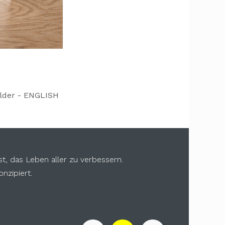
lder - ENGLISH
st, das Leben aller zu verbessern.
nzipiert.