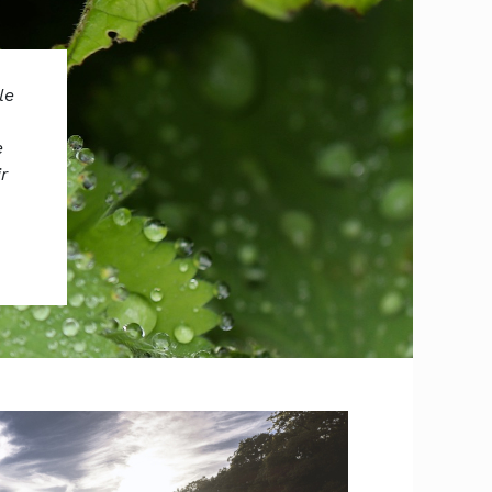
le
e
r