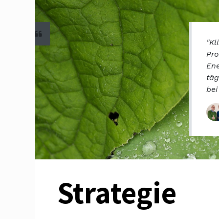
"Kl
Pro
Ene
täg
be
Strategie